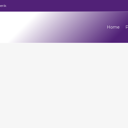
erik
Home
P