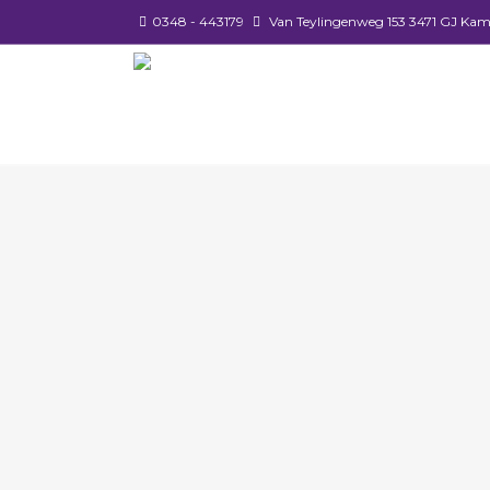
0348 - 443179
Van Teylingenweg 153 3471 GJ Kam