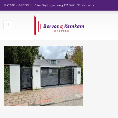
0348 - 443179
Van Teylingenweg 153 3471 GJ Kamerik