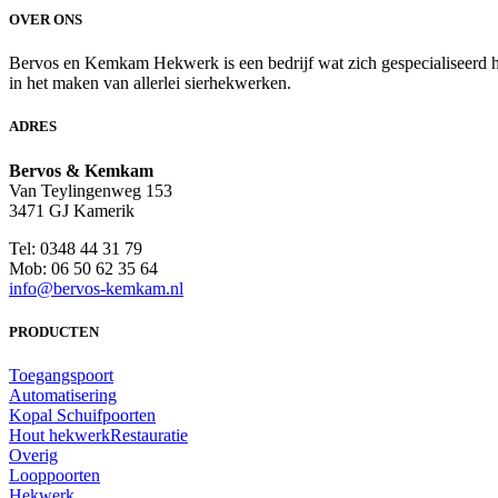
OVER ONS
Bervos en Kemkam Hekwerk is een bedrijf wat zich gespecialiseerd hee
in het maken van allerlei sierhekwerken.
ADRES
Bervos & Kemkam
Van Teylingenweg 153
3471 GJ Kamerik
Tel: 0348 44 31 79
Mob: 06 50 62 35 64
info@bervos-kemkam.nl
PRODUCTEN
Toegangspoort
Automatisering
Kopal Schuifpoorten
Hout hekwerk
Restauratie
Overig
Looppoorten
Hekwerk