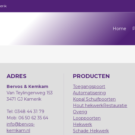
erik
Home
P
ADRES
PRODUCTEN
Bervos & Kemkam
Toegangspoort
Van Teylingenweg 153
Automatisering
3471 GJ Kamerik
Kopal Schuifpoorten
Hout hekwerk
Restauratie
Tel: 0348 44 31 79
Overig
Mob: 06 50 62 35 64
Looppoorten
info@bervos-
Hekwerk
kemkam.nl
Schade Hekwerk