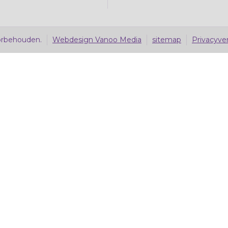
orbehouden.
Webdesign Vanoo Media
sitemap
Privacyver