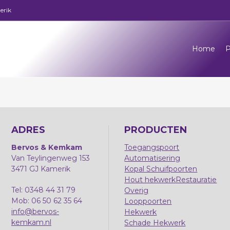
erik
Home
P
ADRES
PRODUCTEN
Bervos & Kemkam
Toegangspoort
Van Teylingenweg 153
Automatisering
3471 GJ Kamerik
Kopal Schuifpoorten
Hout hekwerk
Restauratie
Tel: 0348 44 31 79
Overig
Mob: 06 50 62 35 64
Looppoorten
info@bervos-
Hekwerk
kemkam.nl
Schade Hekwerk