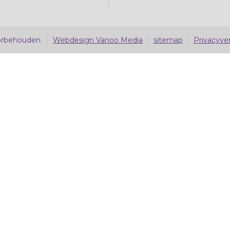
orbehouden.
Webdesign Vanoo Media
sitemap
Privacyver