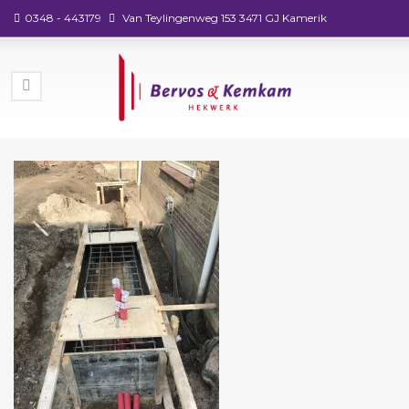
0348 - 443179
Van Teylingenweg 153 3471 GJ Kamerik