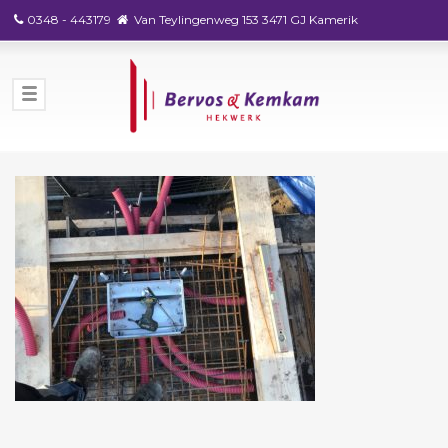
0348 - 443179
Van Teylingenweg 153 3471 GJ Kamerik