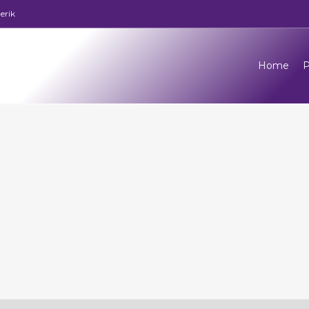
erik
Home
P