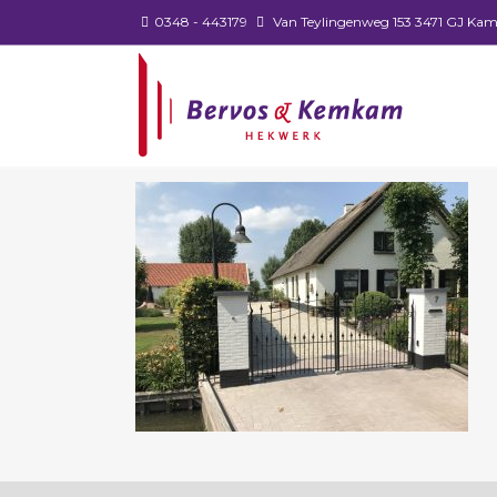
0348 - 443179
Van Teylingenweg 153 3471 GJ Kam