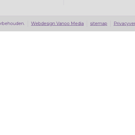
orbehouden.
Webdesign Vanoo Media
sitemap
Privacyver