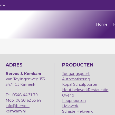
erik
Home
P
ADRES
PRODUCTEN
Bervos & Kemkam
Toegangspoort
Van Teylingenweg 153
Automatisering
3471 GJ Kamerik
Kopal Schuifpoorten
Hout hekwerk
Restauratie
Tel: 0348 44 31 79
Overig
Mob: 06 50 62 35 64
Looppoorten
info@bervos-
Hekwerk
kemkam.nl
Schade Hekwerk