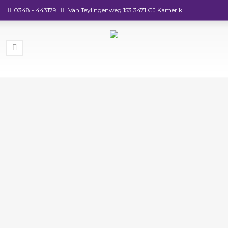
0348 - 443179
Van Teylingenweg 153 3471 GJ Kamerik