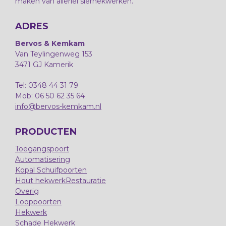
maken van allerlei sierhekwerken.
ADRES
Bervos & Kemkam
Van Teylingenweg 153
3471 GJ Kamerik
Tel: 0348 44 31 79
Mob: 06 50 62 35 64
info@bervos-kemkam.nl
PRODUCTEN
Toegangspoort
Automatisering
Kopal Schuifpoorten
Hout hekwerk
Restauratie
Overig
Looppoorten
Hekwerk
Schade Hekwerk