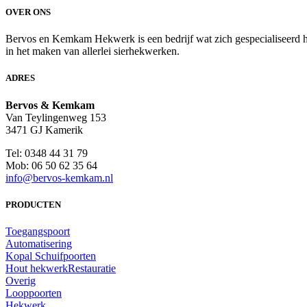
OVER ONS
Bervos en Kemkam Hekwerk is een bedrijf wat zich gespecialiseerd hee
in het maken van allerlei sierhekwerken.
ADRES
Bervos & Kemkam
Van Teylingenweg 153
3471 GJ Kamerik
Tel: 0348 44 31 79
Mob: 06 50 62 35 64
info@bervos-kemkam.nl
PRODUCTEN
Toegangspoort
Automatisering
Kopal Schuifpoorten
Hout hekwerk
Restauratie
Overig
Looppoorten
Hekwerk