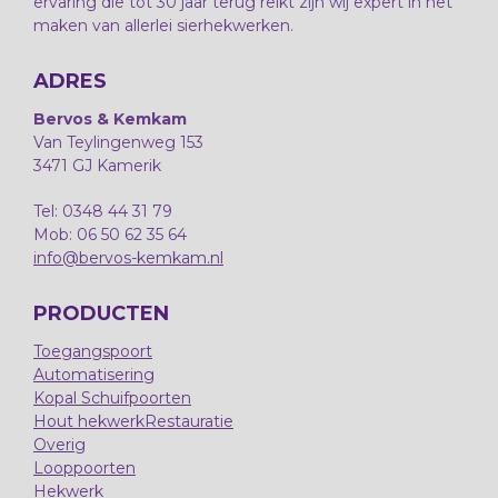
ervaring die tot 30 jaar terug reikt zijn wij expert in het
maken van allerlei sierhekwerken.
ADRES
Bervos & Kemkam
Van Teylingenweg 153
3471 GJ Kamerik
Tel: 0348 44 31 79
Mob: 06 50 62 35 64
info@bervos-kemkam.nl
PRODUCTEN
Toegangspoort
Automatisering
Kopal Schuifpoorten
Hout hekwerk
Restauratie
Overig
Looppoorten
Hekwerk