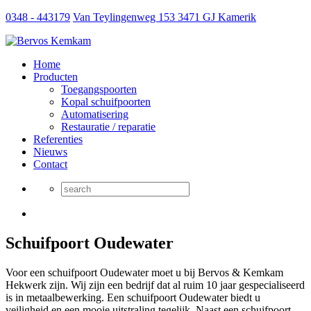
0348 - 443179
Van Teylingenweg 153 3471 GJ Kamerik
Home
Producten
Toegangspoorten
Kopal schuifpoorten
Automatisering
Restauratie / reparatie
Referenties
Nieuws
Contact
Schuifpoort Oudewater
Voor een schuifpoort Oudewater moet u bij Bervos & Kemkam
Hekwerk zijn. Wij zijn een bedrijf dat al ruim 10 jaar gespecialiseerd
is in metaalbewerking. Een schuifpoort Oudewater biedt u
veiligheid en een mooie uitstraling tegelijk. Naast een schuifpoort