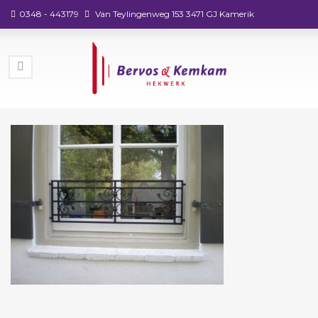
0348 - 443179
Van Teylingenweg 153 3471 GJ Kamerik